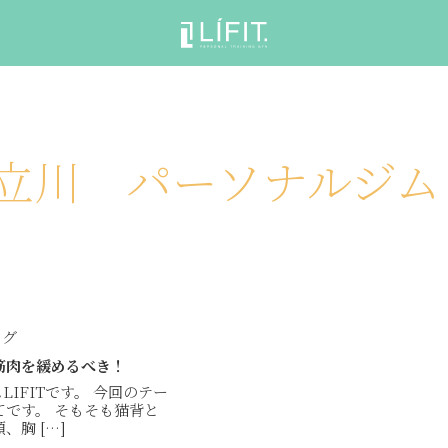
: 立川 パーソナルジ
ログ
筋肉を緩めるべき！
IFITです。 今回のテー
てです。 そもそも猫背と
胸 […]