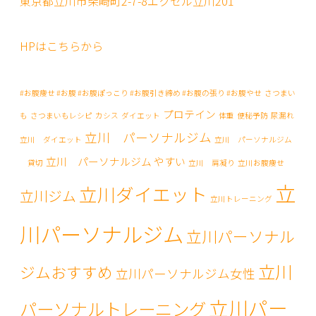
東京都立川市柴崎町2-7-8エクセル立川201
HPはこちらから
#お腹痩せ #お腹 #お腹ぽっこり #お腹引き締め #お腹の張り #お腹やせ
さつまい
プロテイン
も
さつまいもレシピ
カシス
ダイエット
体重
便秘予防
尿漏れ
立川 パーソナルジム
立川 ダイエット
立川 パーソナルジム
立川 パーソナルジム やすい
貸切
立川 肩凝り
立川お腹痩せ
立
立川ダイエット
立川ジム
立川トレーニング
川パーソナルジム
立川パーソナル
立川
ジムおすすめ
立川パーソナルジム女性
立川パー
パーソナルトレーニング